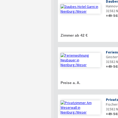
Daubes
Hannov
31582
N
+49-50
Zimmer ab 42 €
Ferien
Ginste
31582
N
+49-50
Preise a. A.
Privat
Fischer
31582
N
+49-50