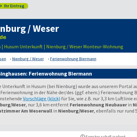
Ihr Eintrag

nburg / Weser
 | Husum Unterkunft | Nienburg / Weser Monteur-Wohnung
sen
Nienburg / Weser
Ferienwohnung Biermann
singhausen: Ferienwohnung Biermann
e Unterkunft in Husum (bei Nienburg) wurde aus unserem Portal a
 Ferienwohnung in der Nähe der/des (ggf. ehem.) Ferienwohnung 
nstehende
Vorschläge (klick)
für Sie, wie z.B. nur 3,3 km Luftlinie 
burg/Weser
, nur 3,6 km entfernt
Ferienwohnung Neubauer
in
N
atzimmer Am Weserwall
in
Nienburg/Weser
, ebenfalls nur rund 
ⓘ
Fenster schall-isoliert