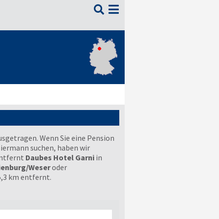

usgetragen. Wenn Sie eine Pension
Biermann suchen, haben wir
entfernt
Daubes Hotel Garni
in
ienburg/Weser
oder
5,3 km entfernt.