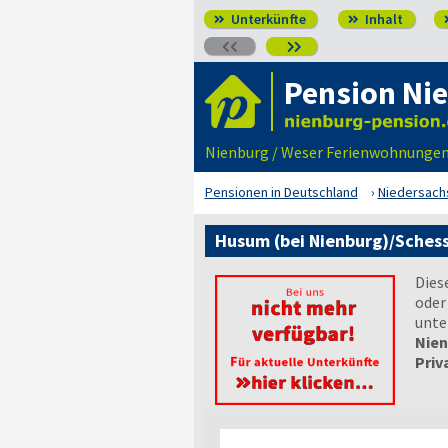
Unterkünfte
Inhalt




Pension Nie
Nienburg / Weser Ferienwohnungen
Pensionen in Deutschland
Niedersach
Husum (bei Nienburg)/Sches
Dies
oder
unte
Nien
Priv