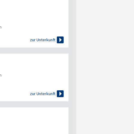
n

zur Unterkunft
n

zur Unterkunft