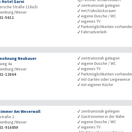
 Hotel Garni
✓
zentrumsnah gelegen
ersche Straße 118a/b
✓
mit Frühstücksraum
ienburg/Weser
✓
eigene Dusche / WC
21-5611
✓
eigenes TV
✓
Parkmöglichkeiten vorhande
✓
Fahrradverleih
✓
zentrumsnah gelegen
wohnung Neubauer
✓
eigene Dusche / WC
rweg 4a
✓
eigenes TV
ienburg/Weser
✓
Parkmöglichkeiten vorhande
21-12664
✓
mit Garten oder Liegewiese
✓
mit eigener Küche
✓
zentrumsnah gelegen
zimmer Am Weserwall
✓
Gastronomie in der Nähe
straße 2
✓
eigene Dusche / WC
ienburg/Weser
✓
eigenes TV
21-916850